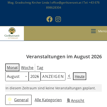
Zum
Mag. Gradischnig Kircher Linda I office@gerlitzenzeit.at I Tel: +43 676
898628304
Inhalt
springen
Menü
Veranstaltungen im August 2026
Monat
Woche
Tag
Heute
Monat
Jahr
Zurück
In diesem Zeitraum sind keine Veranstaltungen geplant.
Kategorien
General
Alle Kategorien
Ansicht
ausdrucken