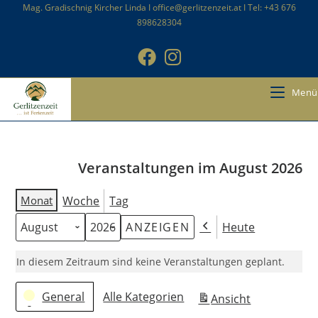
Zum
Mag. Gradischnig Kircher Linda I office@gerlitzenzeit.at I Tel: +43 676
898628304
Inhalt
springen
Menü
Veranstaltungen im August 2026
Monat
Woche
Tag
Heute
Monat
Jahr
Zurück
In diesem Zeitraum sind keine Veranstaltungen geplant.
Kategorien
General
Alle Kategorien
Ansicht
ausdrucken