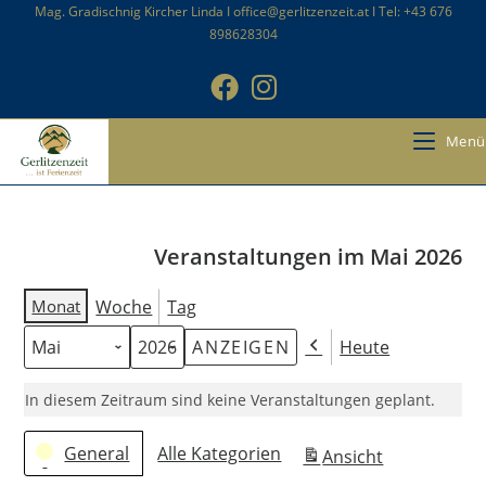
Zum
Mag. Gradischnig Kircher Linda I office@gerlitzenzeit.at I Tel: +43 676
898628304
Inhalt
springen
Menü
Veranstaltungen im Mai 2026
Monat
Woche
Tag
Heute
Monat
Jahr
Zurück
In diesem Zeitraum sind keine Veranstaltungen geplant.
Kategorien
General
Alle Kategorien
Ansicht
ausdrucken