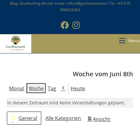
Zum
Mag. Gradischnig Kircher Linda I office@gerlitzenzeit.at I Tel: +43 676
898628304
Inhalt
springen
Menü
Woche vom Juni 8th
Monat
Woche
Tag
Heute
Zurück
In diesem Zeitraum sind keine Veranstaltungen geplant.
Kategorien
General
Alle Kategorien
Ansicht
ausdrucken