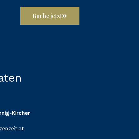
Buche jetzt
aten
hnig-Kircher
zenzeit.at