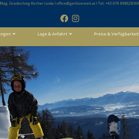
Mag. Gradischnig Kircher Linda I office@gerlitzenzeit.at I Tel: +43 676 89862830
ungen
Lage & Anfahrt
Preise & Verfügbarkei