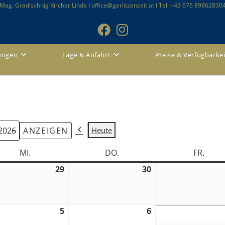
Mag. Gradischnig Kircher Linda I office@gerlitzenzeit.at I Tel: +43 676 89862830
ungen
Lage & Anfahrt
Preise & Verfügbarkei
Heute
Zurück
MI.
MITTWOCH
DO.
DONNERSTAG
FR.
FREIT
29
29.
30
30.
Juli
Juli
2026
2026
5
5.
6
6.
t
August
August