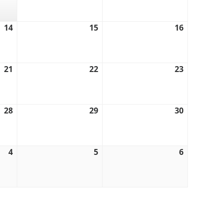
2026
2026
2026
14
14.
15
15.
16
16.
August
August
August
2026
2026
2026
21
21.
22
22.
23
23.
August
August
August
2026
2026
2026
28
28.
29
29.
30
30.
August
August
August
2026
2026
2026
4
4.
5
5.
6
6.
September
September
September
2026
2026
2026