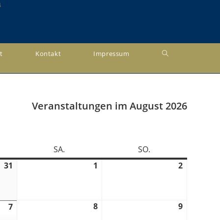
4
Website-
t
Kontakt
Impressum
Suche
umschalten
Veranstaltungen im August 2026
AG
SA.
SAMSTAG
SO.
SONNTAG
31
31.
1
1.
2
2.
Juli
August
August
2026
2026
2026
8
8.
9
9.
7
7.
August
August
August