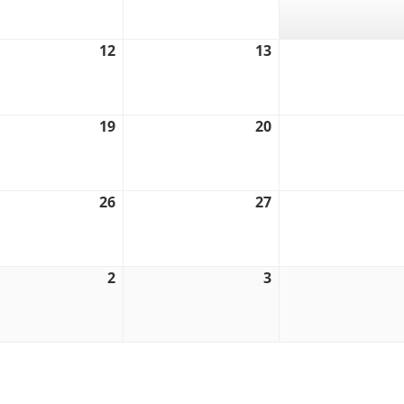
2026
2026
12
12.
13
13.
t
August
August
2026
2026
19
19.
20
20.
t
August
August
2026
2026
26
26.
27
27.
t
August
August
2026
2026
2
2.
3
3.
mber
September
September
2026
2026