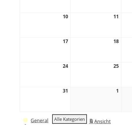
2026
2026
10
10.
11
11.
August
Augus
2026
2026
17
17.
18
18.
August
Augus
2026
2026
24
24.
25
25.
August
Augus
2026
2026
31
31.
1
1.
August
Septe
2026
2026
Kategorien
Alle Kategorien
General
Ansicht
ausdrucken